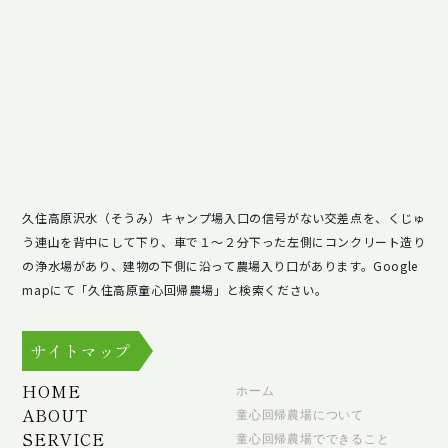
久住高原沢水（そうみ）キャンプ場入口の信号がない交差点を、くじゅ
う連山を背中にして下り、車で１～２分下った左側にコンクリート造り
の浄水場があり、建物の下側に沿って農場入り口があります。Google
mapにて「久住高原童心回帰農場」と検索ください。
サイトマップ
HOME
ホーム
ABOUT
童心回帰農場について
SERVICE
童心回帰農場でできること