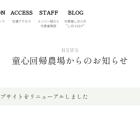
ON
ACCESS
STAFF
BLOG
ンで
交通アクセス
メンバー紹介と
代表者しのぶの
う
代表者挨拶
”しのぶログ”
NEWS
童心回帰農場からの
お知らせ
ェブサイトをリニューアルしました