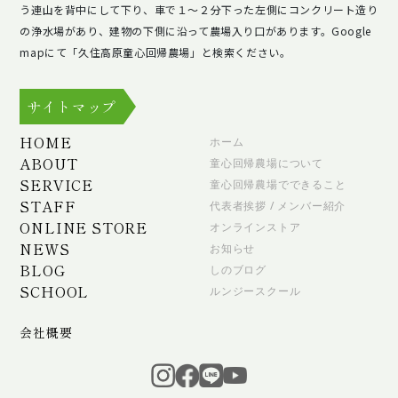
う連山を背中にして下り、車で１～２分下った左側にコンクリート造り
の浄水場があり、建物の下側に沿って農場入り口があります。Google
mapにて「久住高原童心回帰農場」と検索ください。
サイトマップ
HOME
ホーム
ABOUT
童心回帰農場について
SERVICE
童心回帰農場でできること
STAFF
代表者挨拶 / メンバー紹介
ONLINE STORE
オンラインストア
NEWS
お知らせ
BLOG
しのブログ
SCHOOL
ルンジースクール
会社概要